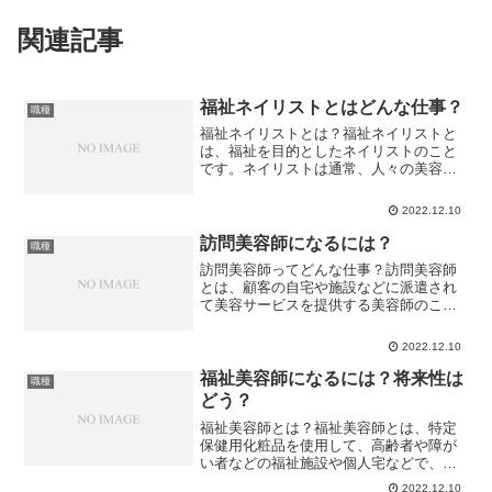
関連記事
福祉ネイリストとはどんな仕事？
職種
福祉ネイリストとは？福祉ネイリストと
は、福祉を目的としたネイリストのこと
です。ネイリストは通常、人々の美容や
健康を維持するためのサービスを提供す
る専門家のことですが、福祉ネイリスト
2022.12.10
はそのようなサービスを福祉の対象とす
る人々に提供することを目...
訪問美容師になるには？
職種
訪問美容師ってどんな仕事？訪問美容師
とは、顧客の自宅や施設などに派遣され
て美容サービスを提供する美容師のこと
です。訪問美容師は、顧客が普段から訪
れる美容室に行くことができない、また
2022.12.10
は自宅で美容サービスを受けたいといっ
た場合に、自宅や施設へ派...
福祉美容師になるには？将来性は
職種
どう？
福祉美容師とは？福祉美容師とは、特定
保健用化粧品を使用して、高齢者や障が
い者などの福祉施設や個人宅などで、美
容や健康に関するサービスを提供するプ
2022.12.10